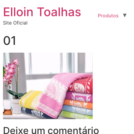
el
Elloin Toalhas
el
Produtos
Site Oficial
tleri
01
el
el
el
el
Deixe um comentário
el