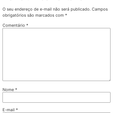
el
O seu endereço de e-mail não será publicado.
Campos
obrigatórios são marcados com
*
el
Comentário
*
el
el
el
el
el
el
el
Nome
*
el
n al
E-mail
*
n al